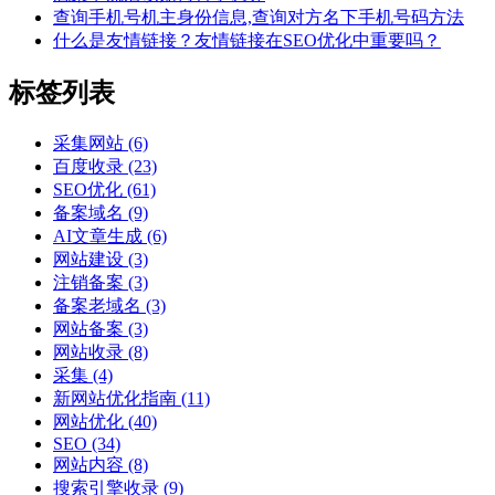
查询手机号机主身份信息,查询对方名下手机号码方法
​什么是友情链接？友情链接在SEO优化中重要吗？
标签列表
采集网站
(6)
百度收录
(23)
SEO优化
(61)
备案域名
(9)
AI文章生成
(6)
网站建设
(3)
注销备案
(3)
备案老域名
(3)
网站备案
(3)
网站收录
(8)
采集
(4)
新网站优化指南
(11)
网站优化
(40)
SEO
(34)
网站内容
(8)
搜索引擎收录
(9)