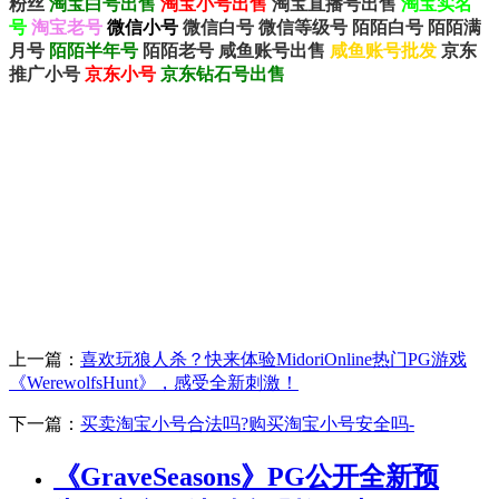
粉丝
淘宝白号出售
淘宝小号出售
淘宝直播号出售
淘宝实名
号
淘宝老号
微信小号
微信白号
微信等级号
陌陌白号
陌陌满
月号
陌陌半年号
陌陌老号
咸鱼账号出售
咸鱼账号批发
京东
推广小号
京东小号
京东钻石号出售
上一篇：
喜欢玩狼人杀？快来体验MidoriOnline热门PG游戏
《WerewolfsHunt》，感受全新刺激！
下一篇：
买卖淘宝小号合法吗?购买淘宝小号安全吗-
《GraveSeasons》PG公开全新预