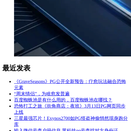
最近发表
《GraveSeasons》PG公开全新预告：疗愈玩法融合恐怖
元素
“周末情侣”，为啥愈发普遍
百度蜘蛛池是有什么用的，百度蜘蛛池在哪找？
恐怖打工之旅《街角商店：夜班》3月13日PG网页同步
上线
三星最强芯片！Exynos2700如PG怪盗神偷悄然现身跑分
库
输入微信号查户籍信息,黑科技qq号查找对方身份证