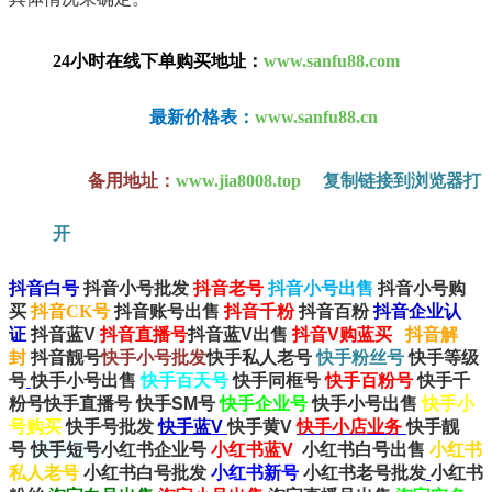
24小时在线下单购买地址：
www.sanfu88.com
最新价格表：
www.sanfu88.cn
备用地址：
www.jia8008.top
复制链接到浏览器打
开
抖音白号
抖音小号批发
抖音老号
抖音小号出售
抖音小号购
买
抖音CK号
抖音账号出售
抖音千粉
抖音百粉
抖音企业认
证
抖音蓝V
抖音直播号
抖音蓝V出售
抖音V购
蓝
买
抖音解
封
抖音靓号
快手小号批
发
快手私人老号
快手粉丝号
快手等级
号
快手小号出售
快手百天号
快手同框号
快手百粉号
快手千
粉号
快手直播号
快手SM号
快手企业号
快手小号出售
快手小
号购买
快手号批发
快手蓝V
快手黄V
快手小店业务
快手靓
号
快手短号
小红书企业号
小红书蓝V
小红书白号出售
小红书
私人老号
小红书白号批发
小红书新号
小红书老号批发
小红书